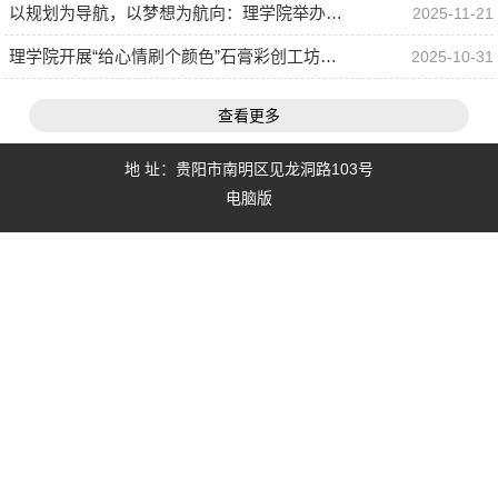
以规划为导航，以梦想为航向：理学院举办职业规划大赛选拔评比活动引领学子开启职业新篇章
2025-11-21
理学院开展“给心情刷个颜色”石膏彩创工坊美育主题活动
2025-10-31
查看更多
地 址：贵阳市南明区见龙洞路103号
电脑版