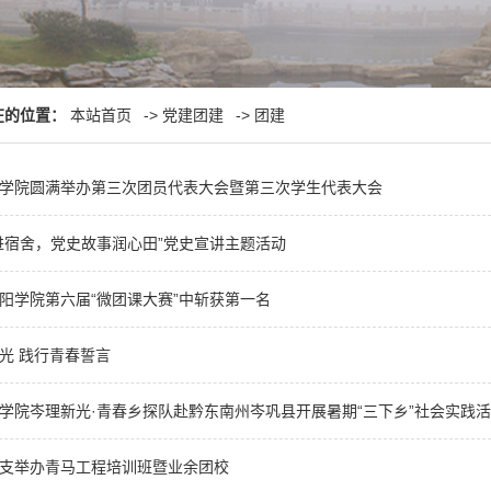
在的位置：
本站首页
->
党建团建
->
团建
学院圆满举办第三次团员代表大会暨第三次学生代表大会
进宿舍，党史故事润心田”党史宣讲主题活动
阳学院第六届“微团课大赛”中斩获第一名
光 践行青春誓言
学院岑理新光·青春乡探队赴黔东南州岑巩县开展暑期“三下乡”社会实践
支举办青马工程培训班暨业余团校